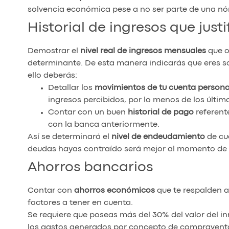
solvencia económica pese a no ser parte de una nóm
Historial de ingresos que jus
Demostrar el
nivel real de ingresos mensuales
que ob
determinante. De esta manera indicarás que eres so
ello deberás:
Detallar los
movimientos de tu cuenta persona
ingresos percibidos, por lo menos de los últim
Contar con un buen
historial de pago
referent
con la banca anteriormente.
Así se determinará el
nivel de endeudamiento
de cu
deudas hayas contraído será mejor al momento de 
Ahorros bancarios
Contar con
ahorros económicos
que te respalden a
factores a tener en cuenta.
Se requiere que poseas más del 30% del valor del i
los gastos generados por concepto de compravent