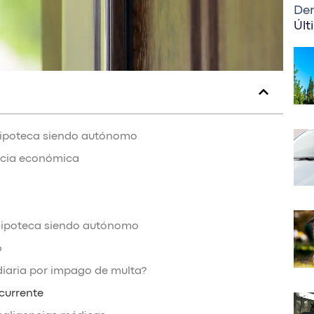
Der
Últ
 hipoteca siendo autónomo
encia económica
a hipoteca siendo autónomo
o
diaria por impago de multa?
currente