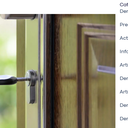
Cat
De
Pre
Act
Inf
Art
Der
Art
Der
Der