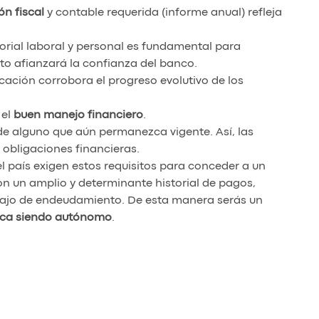
ón fiscal
y contable requerida (informe anual) refleja
storial laboral y personal es fundamental para
to afianzará la confianza del banco.
icación corrobora el progreso evolutivo de los
 el
buen manejo financiero
.
de alguno que aún permanezca vigente. Así, las
 obligaciones financieras.
l país exigen estos requisitos para conceder a un
con un amplio y determinante historial de pagos,
 bajo de endeudamiento. De esta manera serás un
teca siendo autónomo
.