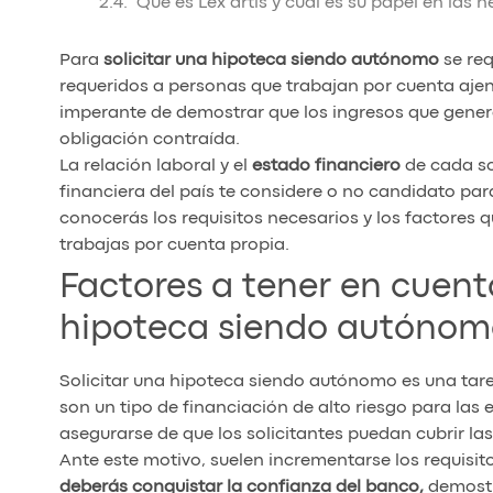
Qué es Lex artis y cuál es su papel en las 
Para
solicitar una hipoteca siendo autónomo
se req
requeridos a personas que trabajan por cuenta ajena
imperante de demostrar que los ingresos que gener
obligación contraída.
La relación laboral y el
estado financiero
de cada so
financiera del país te considere o no candidato pa
conocerás los requisitos necesarios y los factores qu
trabajas por cuenta propia.
Factores a tener en cuent
hipoteca siendo autónom
Solicitar una hipoteca siendo autónomo es una tar
son un tipo de financiación de alto riesgo para las
asegurarse de que los solicitantes puedan cubrir la
Ante este motivo, suelen incrementarse los requisito
deberás conquistar la confianza del banco,
demostr