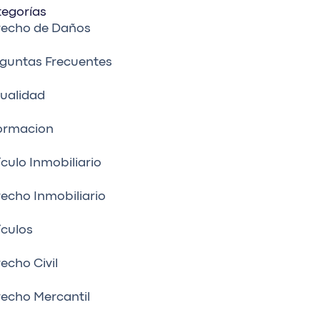
egorías
recho de Daños
guntas Frecuentes
ualidad
ormacion
ículo Inmobiliario
echo Inmobiliario
ículos
echo Civil
echo Mercantil