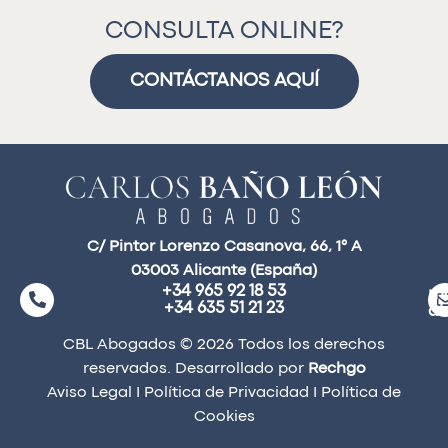
CONSULTA ONLINE?
CONTÁCTANOS AQUÍ
C/ Pintor Lorenzo Casanova, 66, 1° A
03003 Alicante (España)
+34 965 92 18 53
ma
+34 635 51 21 23
a
CBL Abogados © 2026 Todos los derechos
reservados. Desarrollado por
Rechgo
Aviso Legal
I
Política de Privacidad
I
Política de
Cookies