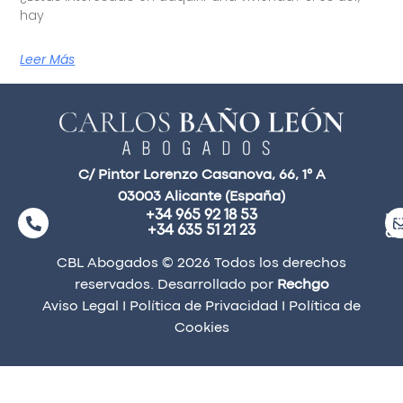
hay
Leer Más
C/ Pintor Lorenzo Casanova, 66, 1° A
03003 Alicante (España)
+34 965 92 18 53
ma
+34 635 51 21 23
a
CBL Abogados © 2026 Todos los derechos
reservados. Desarrollado por
Rechgo
Aviso Legal
I
Política de Privacidad
I
Política de
Cookies