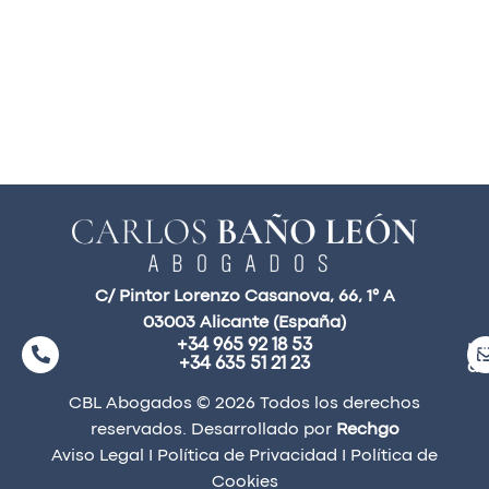
C/ Pintor Lorenzo Casanova, 66, 1° A
03003 Alicante (España)
+34 965 92 18 53
ma
+34 635 51 21 23
a
CBL Abogados © 2026 Todos los derechos
reservados. Desarrollado por
Rechgo
Aviso Legal
I
Política de Privacidad
I
Política de
Cookies