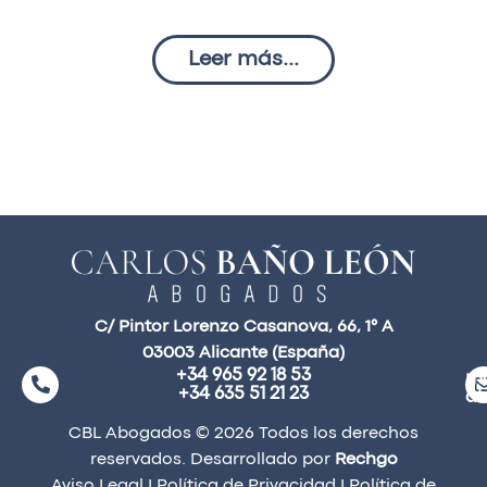
Leer más...
C/ Pintor Lorenzo Casanova, 66, 1° A
03003 Alicante (España)
+34 965 92 18 53
ma
+34 635 51 21 23
a
CBL Abogados © 2026 Todos los derechos
reservados. Desarrollado por
Rechgo
Aviso Legal
I
Política de Privacidad
I
Política de