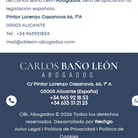
de Carlos Baño Leon
Abogados
, será de aplicación la
legislación española.
Pintor Lorenzo Casanova 66, 1ºA
03003 ALICANTE
Tel.: +34 965921853
mail@cbleon-abogados.com
C/ Pintor Lorenzo Casanova, 66, 1° A
03003 Alicante (España)
+34 965 92 18 53
ma
+34 635 51 21 23
a
CBL Abogados © 2026 Todos los derechos
reservados. Desarrollado por
Rechgo
Aviso Legal
I
Política de Privacidad
I
Política de
Cookies