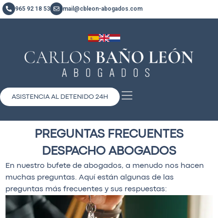
965 92 18 53
mail@cbleon-abogados.com
ASISTENCIA AL DETENIDO 24H
PREGUNTAS FRECUENTES
DESPACHO ABOGADOS
En nuestro bufete de abogados, a menudo nos hacen
muchas preguntas. Aquí están algunas de las
preguntas más frecuentes y sus respuestas: