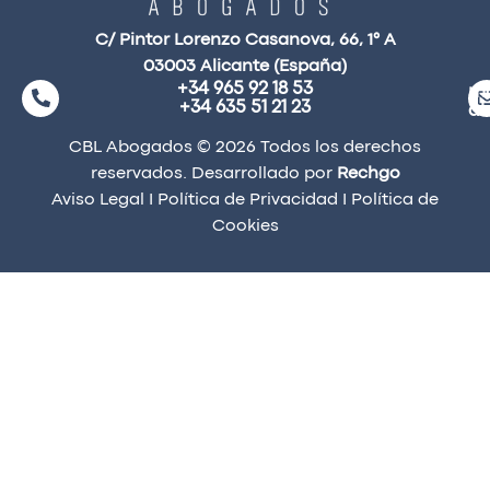
C/ Pintor Lorenzo Casanova, 66, 1° A
03003 Alicante (España)
+34 965 92 18 53
ma
+34 635 51 21 23
a
CBL Abogados © 2026 Todos los derechos
reservados. Desarrollado por
Rechgo
Aviso Legal
I
Política de Privacidad
I
Política de
Cookies