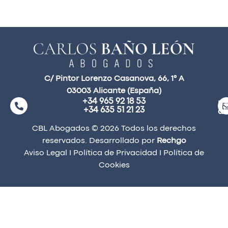
C/ Pintor Lorenzo Casanova, 66, 1° A
03003 Alicante (España)
+34 965 92 18 53
ma
+34 635 51 21 23
a
CBL Abogados © 2026 Todos los derechos
reservados. Desarrollado por
Rechgo
Aviso Legal
I
Política de Privacidad
I
Política de
Cookies