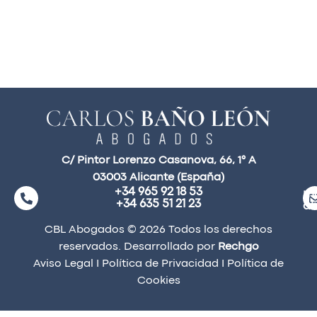
C/ Pintor Lorenzo Casanova, 66, 1° A
03003 Alicante (España)
+34 965 92 18 53
ma
+34 635 51 21 23
a
CBL Abogados © 2026 Todos los derechos
reservados. Desarrollado por
Rechgo
Aviso Legal
I
Política de Privacidad
I
Política de
Cookies