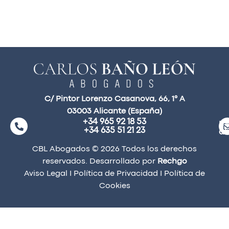
C/ Pintor Lorenzo Casanova, 66, 1° A
03003 Alicante (España)
+34 965 92 18 53
ma
+34 635 51 21 23
a
CBL Abogados © 2026 Todos los derechos
reservados. Desarrollado por
Rechgo
Aviso Legal
I
Política de Privacidad
I
Política de
Cookies