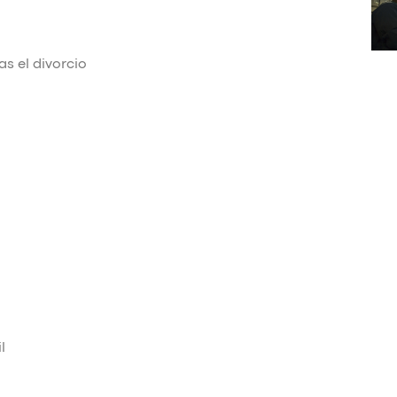
as el divorcio
l