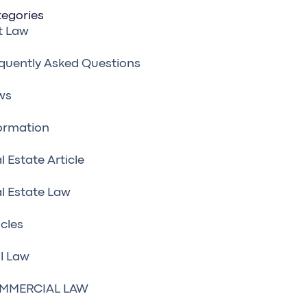
egories
t Law
quently Asked Questions
ws
ormation
l Estate Article
l Estate Law
icles
il Law
MMERCIAL LAW