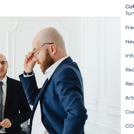
Cat
Tor
Fre
Ne
Inf
Rea
Rea
Art
Civ
CO