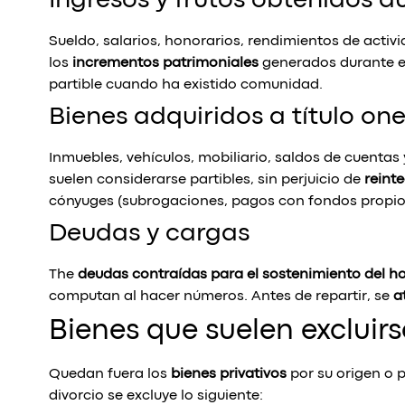
Ingresos y frutos obtenidos 
Sueldo, salarios, honorarios, rendimientos de activ
los
incrementos patrimoniales
generados durante el
partible cuando ha existido comunidad.
Bienes adquiridos a título on
Inmuebles, vehículos, mobiliario, saldos de cuent
suelen considerarse partibles, sin perjuicio de
reint
cónyuges (subrogaciones, pagos con fondos propios,
Deudas y cargas
The
deudas contraídas para el sostenimiento del h
computan al hacer números. Antes de repartir, se
a
Bienes que suelen excluirs
Quedan fuera los
bienes privativos
por su origen o 
divorcio se excluye lo siguiente: