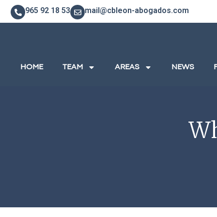
965 92 18 53
mail@cbleon-abogados.com
HOME
TEAM
AREAS
NEWS
Wh