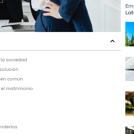
Em
Lat
la sociedad
solución
a en común
e el matrimonio
enderlos