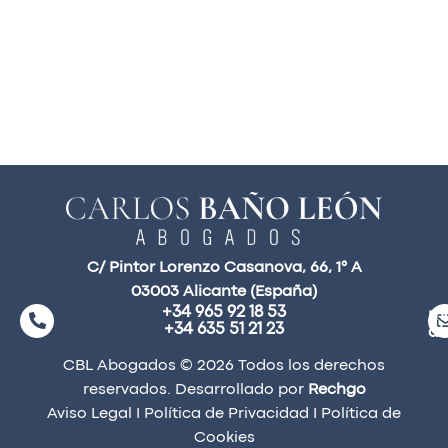
C/ Pintor Lorenzo Casanova, 66, 1° A
03003 Alicante (España)
+34 965 92 18 53
ma
+34 635 51 21 23
a
CBL Abogados © 2026 Todos los derechos
reservados. Desarrollado por
Rechgo
Aviso Legal
I
Política de Privacidad
I
Política de
Cookies