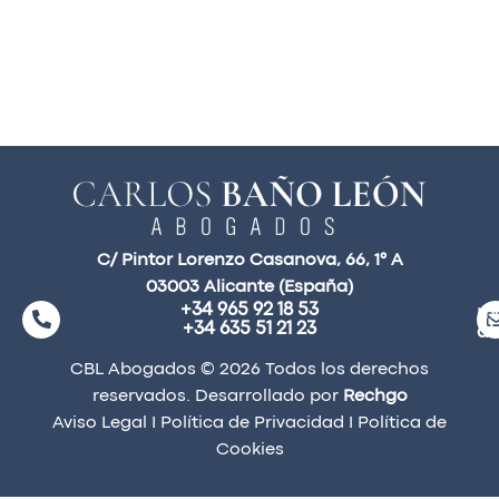
C/ Pintor Lorenzo Casanova, 66, 1° A
03003 Alicante (España)
+34 965 92 18 53
ma
+34 635 51 21 23
a
CBL Abogados © 2026 Todos los derechos
reservados. Desarrollado por
Rechgo
Aviso Legal
I
Política de Privacidad
I
Política de
Cookies