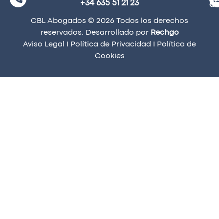
+34 635 51 21 23
a
CBL Abogados © 2026 Todos los derechos
reservados. Desarrollado por
Rechgo
Aviso Legal
I
Política de Privacidad
I
Política de
Cookies