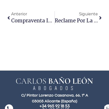
Anterior
Siguiente
Compraventa Inmobiliaria Y Concurso De Acreedores
Reclame Por La Compra Apartamento Turístico Si No Se Construyó
C/ Pintor Lorenzo Casanova, 66, 1° A
03003 Alicante (España)
+34 965 92 18 53
ma