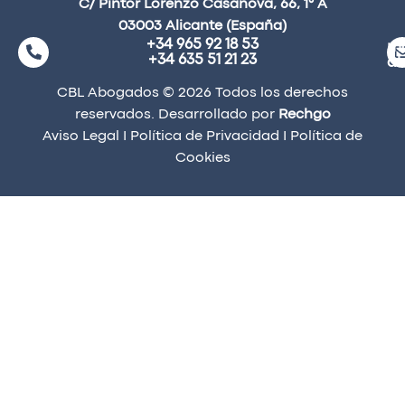
C/ Pintor Lorenzo Casanova, 66, 1° A
03003 Alicante (España)
+34 965 92 18 53
ma
+34 635 51 21 23
a
CBL Abogados © 2026 Todos los derechos
reservados. Desarrollado por
Rechgo
Aviso Legal
I
Política de Privacidad
I
Política de
Cookies