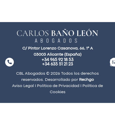
C/ Pintor Lorenzo Casanova, 66, 1° A
03003 Alicante (España)
+34 965 92 18 53
ma
+34 635 51 21 23
a
CBL Abogados © 2026 Todos los derechos
reservados. Desarrollado por
Rechgo
Aviso Legal
I
Política de Privacidad
I
Política de
Cookies