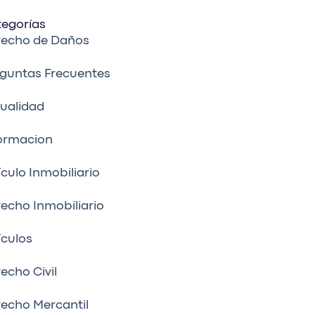
egorías
recho de Daños
guntas Frecuentes
ualidad
ormacion
ículo Inmobiliario
echo Inmobiliario
ículos
echo Civil
echo Mercantil