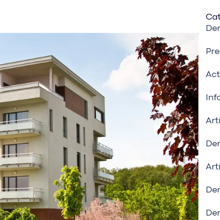
Cat
De
Pre
Act
Inf
Art
Der
Art
Der
Der