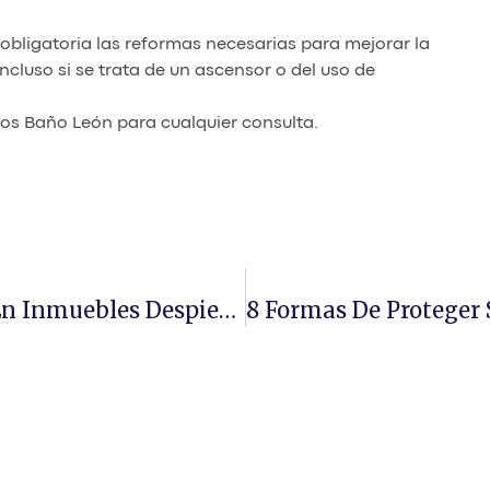
obligatoria las reformas necesarias para mejorar la
ncluso si se trata de un ascensor o del uso de
s Baño León para cualquier consulta.
Aumento De Inversión Extranjera En Inmuebles Despierta El Interés Por Comprar En La Costa Y En Las Grandes Ciudades