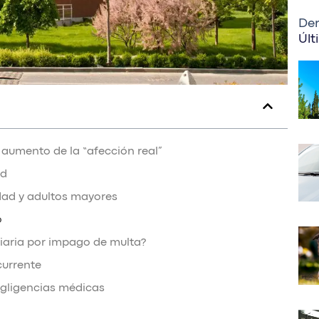
Der
Últ
 aumento de la “afección real”
ad
ad y adultos mayores
o
diaria por impago de multa?
currente
negligencias médicas