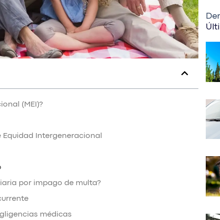
Der
Últ
onal (MEI)?
 Equidad Intergeneracional
o
diaria por impago de multa?
currente
negligencias médicas