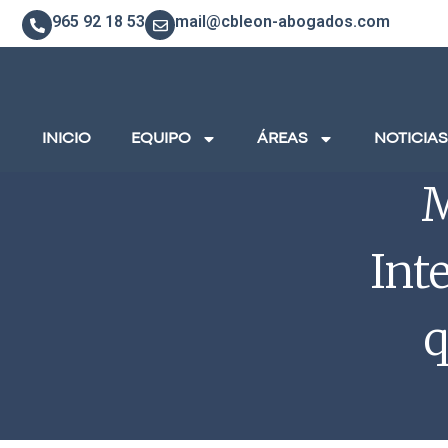
965 92 18 53
mail@cbleon-abogados.com
INICIO
EQUIPO
ÁREAS
NOTICIAS
M
Int
q