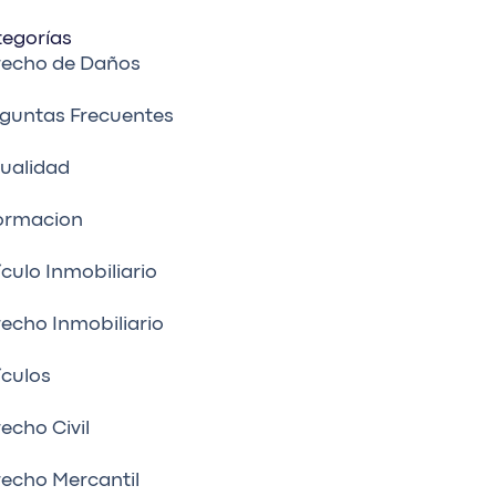
egorías
recho de Daños
guntas Frecuentes
ualidad
ormacion
ículo Inmobiliario
echo Inmobiliario
ículos
echo Civil
echo Mercantil