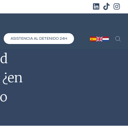
ASISTENCIA AL DETENIDO 24H
ad
 ¿en
vo