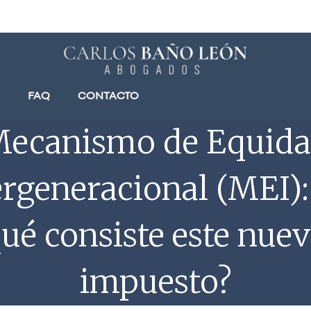
FAQ
CONTACTO
ecanismo de Equid
ergeneracional (MEI):
ué consiste este nue
impuesto?