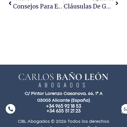
Consejos Para Evitar Estafas En Contratos De Alquiler
Cláusulas De Gastos Hipotecarios: Reclamación
C/ Pintor Lorenzo Casanova, 66, 1° A
03003 Alicante (España)
+34 965 92 18 53
ma
+34 635 51 21 23
a
CBL Abogados © 2026 Todos los derechos