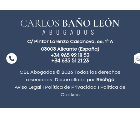
C/ Pintor Lorenzo Casanova, 66, 1° A
03003 Alicante (España)
+34 965 92 18 53
ma
+34 635 51 21 23
a
CBL Abogados © 2026 Todos los derechos
reservados. Desarrollado por
Rechgo
Aviso Legal
I
Política de Privacidad
I
Política de
Cookies