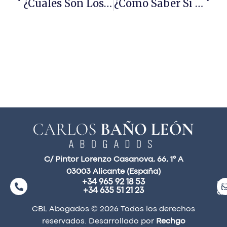
¿Cuáles Son Los Derechos De Los Propietarios En Propiedad Horizontal?
¿Cómo Saber Si Una Vivienda Tiene Carga Hipotecaria?
C/ Pintor Lorenzo Casanova, 66, 1° A
03003 Alicante (España)
+34 965 92 18 53
ma
+34 635 51 21 23
a
CBL Abogados © 2026 Todos los derechos
reservados. Desarrollado por
Rechgo