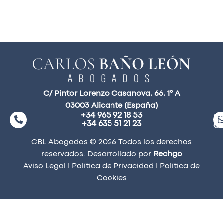
C/ Pintor Lorenzo Casanova, 66, 1° A
03003 Alicante (España)
+34 965 92 18 53
ma
+34 635 51 21 23
a
CBL Abogados © 2026 Todos los derechos
reservados. Desarrollado por
Rechgo
Aviso Legal
I
Política de Privacidad
I
Política de
Cookies