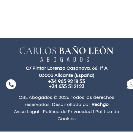
C/ Pintor Lorenzo Casanova, 66, 1° A
03003 Alicante (España)
+34 965 92 18 53
ma
+34 635 51 21 23
a
CBL Abogados © 2026 Todos los derechos
reservados. Desarrollado por
Rechgo
Aviso Legal
I
Política de Privacidad
I
Política de
Cookies