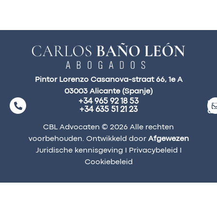
Pintor Lorenzo Casanova-straat 66, 1e A
03003 Alicante (Spanje)
+34 965 92 18 53
ma
+34 635 51 21 23
a
CBL Advocaten © 2026 Alle rechten
voorbehouden. Ontwikkeld door
Afgewezen
Juridische kennisgeving
I
Privacybeleid
I
Cookiebeleid