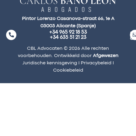
Pintor Lorenzo Casanova-straat 66, 1e A
03003 Alicante (Spanje)
+34 965 92 18 53
ma
+34 635 51 21 23
a
CBL Advocaten © 2026 Alle rechten
voorbehouden. Ontwikkeld door
Afgewezen
Juridische kennisgeving
I
Privacybeleid
I
Cookiebeleid