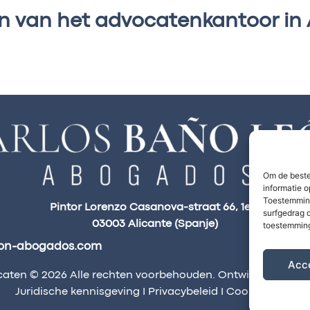
n van het advocatenkantoor in 
Om de beste
informatie o
Toestemming
Pintor Lorenzo Casanova-straat 66, 1e A
surfgedrag o
03003 Alicante (Spanje)
toestemming
on-abogados.com
Acc
aten © 2026 Alle rechten voorbehouden. Ontwikkeld door
Juridische kennisgeving
I
Privacybeleid
I
Cookiebeleid