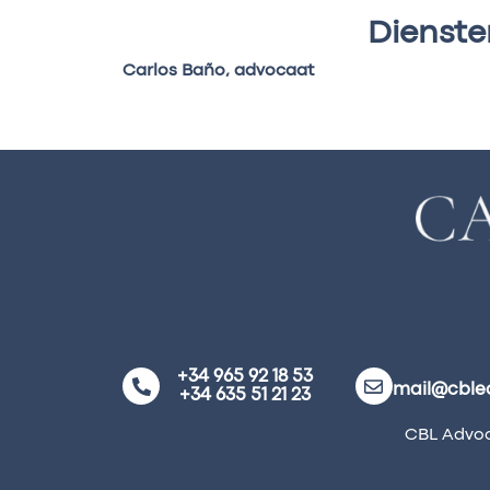
Dienste
Carlos Baño, advocaat
+34 965 92 18 53
mail@cble
+34 635 51 21 23
CBL Advoc