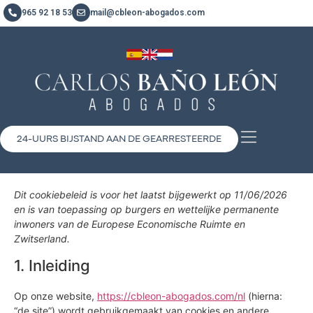
965 92 18 53
mail@cbleon-abogados.com
24-UURS BIJSTAND AAN DE GEARRESTEERDE
Dit cookiebeleid is voor het laatst bijgewerkt op 11/06/2026
en is van toepassing op burgers en wettelijke permanente
inwoners van de Europese Economische Ruimte en
Zwitserland.
1. Inleiding
Op onze website,
https://cbleon-abogados.com/nl
(hierna:
“de site”) wordt gebruikgemaakt van cookies en andere