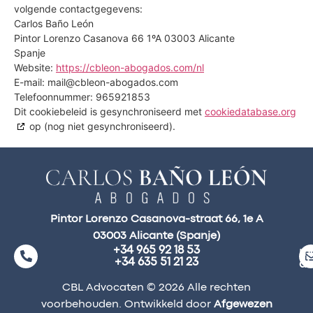
volgende contactgegevens:
Carlos Baño León
Pintor Lorenzo Casanova 66 1ºA 03003 Alicante
Spanje
Website:
https://cbleon-abogados.com/nl
E-mail:
mail@
cbleon-abogados.com
Telefoonnummer: 965921853
Dit cookiebeleid is gesynchroniseerd met
cookiedatabase.org
op (nog niet gesynchroniseerd).
Pintor Lorenzo Casanova-straat 66, 1e A
03003 Alicante (Spanje)
+34 965 92 18 53
ma
+34 635 51 21 23
a
CBL Advocaten © 2026 Alle rechten
voorbehouden. Ontwikkeld door
Afgewezen