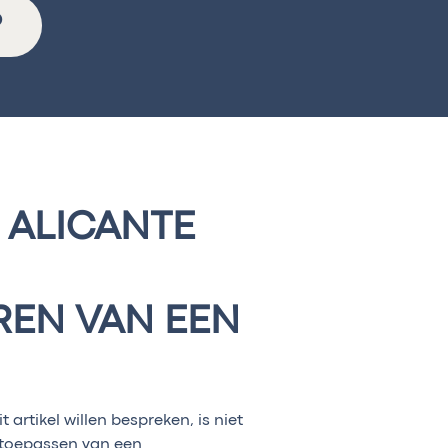
P
 ALICANTE
REN VAN EEN
artikel willen bespreken, is niet
 toepassen van een