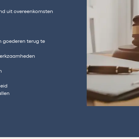
end uit overeenkomsten
n goederen terug te
wwerkzaamheden
n
heid
llen