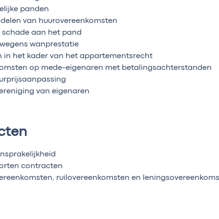
elijke panden
andelen van huurovereenkomsten
 schade aan het pand
 wegens wanprestatie
 in het kader van het appartementsrecht
komsten op mede-eigenaren met betalingsachterstanden
urprijsaanpassing
ereniging van eigenaren
cten
nsprakelijkheid
oorten contracten
ereenkomsten, ruilovereenkomsten en leningsovereenkom