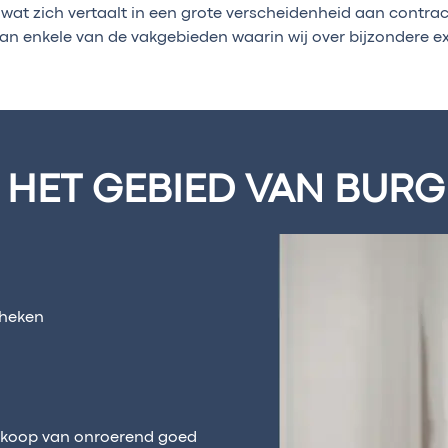
wat zich vertaalt in een grote verscheidenheid aan contrac
van enkele van de vakgebieden waarin wij over bijzondere e
 HET GEBIED VAN BURG
theken
erkoop van onroerend goed