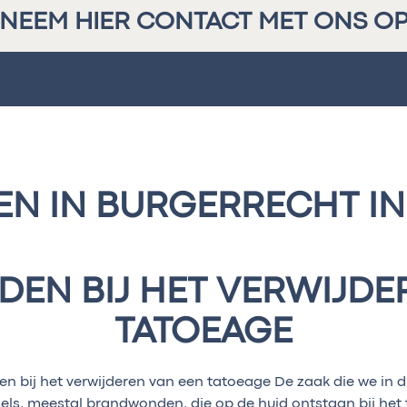
NEEM HIER CONTACT MET ONS O
N IN BURGERRECHT IN
N BIJ HET VERWIJDE
TATOEAGE
bij het verwijderen van een tatoeage De zaak die we in dit 
els, meestal brandwonden, die op de huid ontstaan bij het