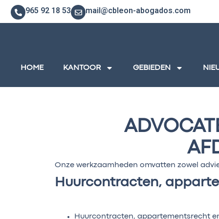
965 92 18 53
mail@cbleon-abogados.com
HOME
KANTOOR
GEBIEDEN
NIE
ADVOCATE
AF
Onze werkzaamheden omvatten zowel advies
Huurcontracten, apparte
Huurcontracten, appartementsrecht en