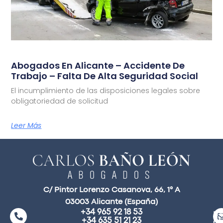
Abogados En Alicante – Accidente De
Trabajo – Falta De Alta Seguridad Social
El incumplimiento de las disposiciones legales sobre
obligatoriedad de solicitud
Leer Más
C/ Pintor Lorenzo Casanova, 66, 1° A
03003 Alicante (España)
+34 965 92 18 53
ma
+34 635 51 21 23
a