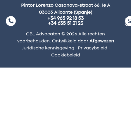
Pintor Lorenzo Casanova-straat 66, 1e A
03003 Alicante (Spanje)
+34 965 92 18 53
ma
+34 635 51 21 23
a
CBL Advocaten © 2026 Alle rechten
voorbehouden. Ontwikkeld door
Afgewezen
Juridische kennisgeving
I
Privacybeleid
I
Cookiebeleid