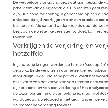
De wet beloont langdurig bezit dat aan bepaalde voo
passiviteit van de eigenaar die zijn rechten gedurend
Zijn juridische redenering is gebaseerd op een duide
onbepaalde tijd voorbijgaan aan een stabiel, openb
bezitsrecht. Als iemand gedurende de door de wet v
bezit aan de wettelijke vereisten voldoet, kan het 
toekennen.
Verkrijgende verjaring en ver
hetzelfde
In juridische kringen worden de termen ‘usucapión’ e
gebruikt. Beide verwijzen naar hetzelfde rechtsbegri
inhoudelijk. In de juridische praktijk wordt het woo
deze vorm van het verwerven van rechten heel direc
Bij het opstellen van een vordering of het analyseren
gekozen benaming die van belang is, maar wel dat du
wordt gedaan, welk goed in het geding is en welk
de rechter de vordering toewijst.