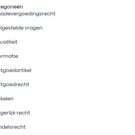
tegorieën
hadevergoedingsrecht
lgestelde vragen
ualiteit
ormatie
tgoedartikel
stgoedrecht
ikelen
gerlijk recht
delsrecht