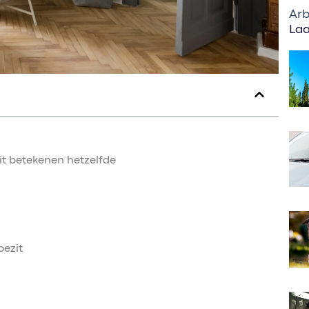
Arb
Laa
zit betekenen hetzelfde
ezit