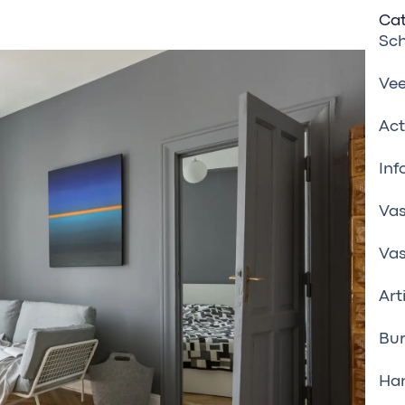
Ca
Sc
Vee
Act
Inf
Vas
Va
Art
Bur
Han