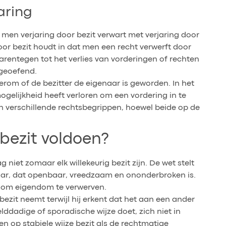
aring
men verjaring door bezit verwart met verjaring door
door bezit houdt in dat men een recht verwerft door
 daarentegen tot het verlies van vorderingen of rechten
tgeoefend.
t erom of de bezitter de eigenaar is geworden. In het
gelijkheid heeft verloren om een vordering in te
ijn verschillende rechtsbegrippen, hoewel beide op de
bezit voldoen?
 niet zomaar elk willekeurig bezit zijn. De wet stelt
naar, dat openbaar, vreedzaam en ononderbroken is.
e om eigendom te verwerven.
ezit neemt terwijl hij erkent dat het aan een ander
lddadige of sporadische wijze doet, zich niet in
en op stabiele wijze bezit als de rechtmatige