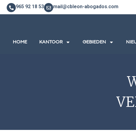
965 92 18 53
mail@cbleon-abogados.com
HOME
KANTOOR
GEBIEDEN
NIE
W
VE