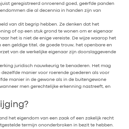
njuist geregistreerd onroerend goed, geërfde panden
eigendommen die al decennia in handen zijn van
eeld van dit begrip hebben. Ze denken dat het
 woning of op een stuk grond te wonen om er eigenaar
 maar het is niet de enige vereiste. De wijze waarop het
n een geldige titel, de goede trouw, het openbare en
erzet van de werkelijke eigenaar zijn doorslaggevende
rking juridisch nauwkeurig te benaderen. Het mag
op dezelfde manier voor roerende goederen als voor
lfde manier in de gewone als in de buitengewone
wanneer men gerechtelijke erkenning nastreeft, en
ijging?
and het eigendom van een zaak of een zakelijk recht
tgestelde termijn ononderbroken in bezit te hebben.