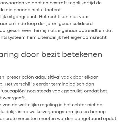
rwaarden voldoet en bestraft tegelijkertijd de
e die periode niet uitoefent.
lijk uitgangspunt. Het recht kan niet voor
aar en in de loop der jaren geconsolideerd
oorgeschreven termijn als eigenaar optreedt en dat
rechtssysteem hem uiteindelijk het eigendomsrecht
jaring door bezit betekenen
n ‘prescripción adquisitiva’ vaak door elkaar
p. Het verschil is eerder terminologisch dan
rd ‘usucapión’ nog steeds vaak gebruikt, omdat het
t weergeeft.
 van de wettelijke regeling is het echter niet de
idelijk is op welke verjaringstermijn een beroep
e concrete vereisten moeten worden aangetoond opdat