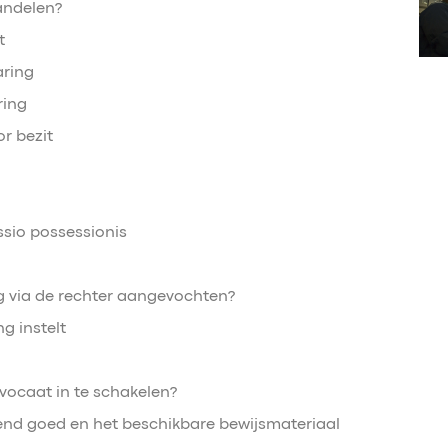
andelen?
t
aring
ring
r bezit
sio possessionis
ng via de rechter aangevochten?
ng instelt
ocaat in te schakelen?
rend goed en het beschikbare bewijsmateriaal