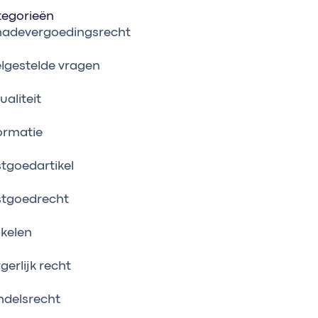
tegorieën
hadevergoedingsrecht
lgestelde vragen
ualiteit
ormatie
tgoedartikel
stgoedrecht
ikelen
gerlijk recht
delsrecht