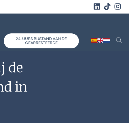
24-UURS BIJSTAND AAN DE
GEARRESTEERDE
j de
nd in