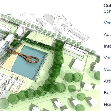
Ca
Sc
Vee
Act
Inf
Vas
Va
Art
Bur
Han