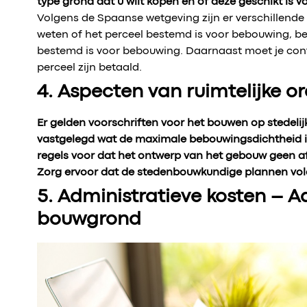
type grond dat u wilt kopen en of deze geschikt is 
Volgens de Spaanse wetgeving zijn er verschillend
weten of het perceel bestemd is voor bebouwing, b
bestemd is voor bebouwing. Daarnaast moet je cont
perceel zijn betaald.
4. Aspecten van ruimtelijke 
Er gelden voorschriften voor het bouwen op stedelij
vastgelegd wat de maximale bebouwingsdichtheid is
regels voor dat het ontwerp van het gebouw geen 
Zorg ervoor dat de stedenbouwkundige plannen vol
5. Administratieve kosten – 
bouwgrond