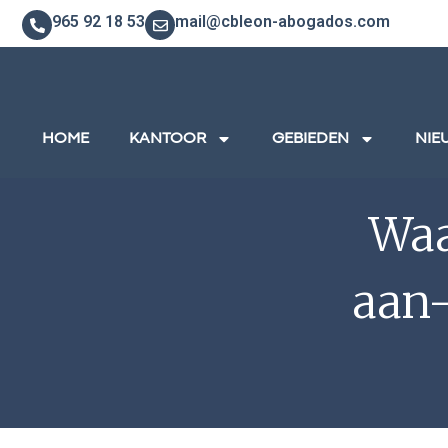
965 92 18 53
mail@cbleon-abogados.com
HOME
KANTOOR
GEBIEDEN
NIE
Waa
aan-