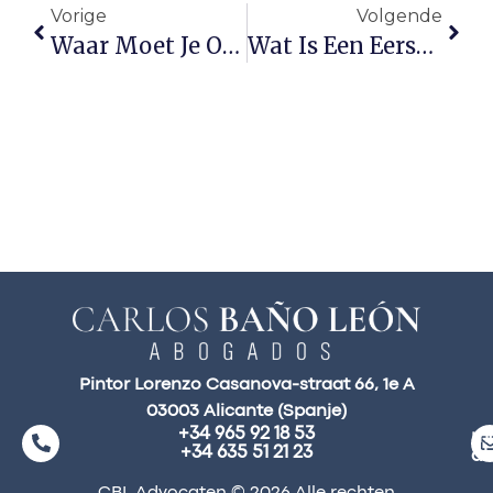
Vorige
Volgende
Waar Moet Je Op Letten Bij De Aan- En Verkoop Van Grond In Stedelijk Gebied?
Wat Is Een Eerste Bewoningsvergunning?
Pintor Lorenzo Casanova-straat 66, 1e A
03003 Alicante (Spanje)
+34 965 92 18 53
ma
+34 635 51 21 23
a
CBL Advocaten © 2026 Alle rechten