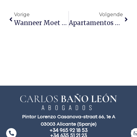
Vorige
Volgende
Wanneer Moet Je Juridische Stappen Ondernemen Wegens Het Niet Betalen Van De Huur?
Apartamentos Turísticos, Devolución A Compradores De Cantidades Anticipadas Por Falta De Aval
Pintor Lorenzo Casanova-straat 66, 1e A
03003 Alicante (Spanje)
+34 965 92 18 53
ma
+34 635 51 21 23
a