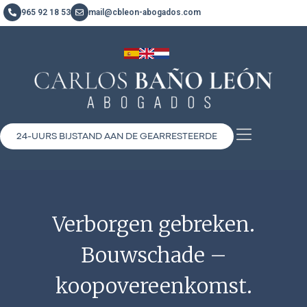
965 92 18 53
mail@cbleon-abogados.com
24-UURS BIJSTAND AAN DE GEARRESTEERDE
Verborgen gebreken.
Bouwschade –
koopovereenkomst.