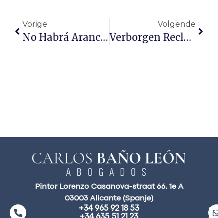
Vorige
Volgende
No Habrá Aranceles Mínimos De Los Derechos De Los Procuradores
Verborgen Reclame Op Instagram: Waarom Zijn Sportweddenschappen Zo Populair Bij Influencers?
Pintor Lorenzo Casanova-straat 66, 1e A
03003 Alicante (Spanje)
+34 965 92 18 53
ma
+34 635 51 21 23