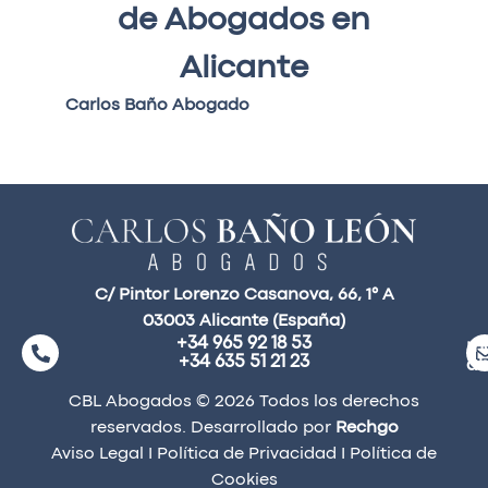
de Abogados en
Alicante
Carlos Baño Abogado
C/ Pintor Lorenzo Casanova, 66, 1° A
03003 Alicante (España)
+34 965 92 18 53
ma
+34 635 51 21 23
a
CBL Abogados © 2026 Todos los derechos
reservados. Desarrollado por
Rechgo
Aviso Legal
I
Política de Privacidad
I
Política de
Cookies