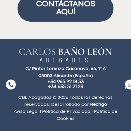
CONTÁCTANOS
AQUÍ
C/ Pintor Lorenzo Casanova, 66, 1° A
03003 Alicante (España)
+34 965 92 18 53
ma
+34 635 51 21 23
a
CBL Abogados © 2026 Todos los derechos
reservados. Desarrollado por
Rechgo
Aviso Legal
I
Política de Privacidad
I
Política de
Cookies