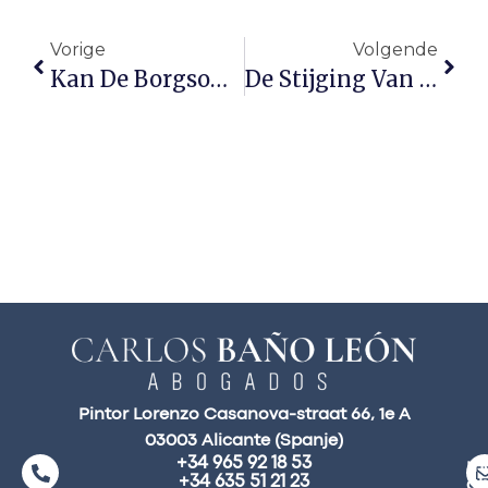
Vorige
Volgende
Kan De Borgsom Worden Verrekend Met De Laatste Maand Huur?
De Stijging Van De Euribor: Een Probleem Dat Veel Mensen Zorgen Baart
Pintor Lorenzo Casanova-straat 66, 1e A
03003 Alicante (Spanje)
+34 965 92 18 53
ma
+34 635 51 21 23
a