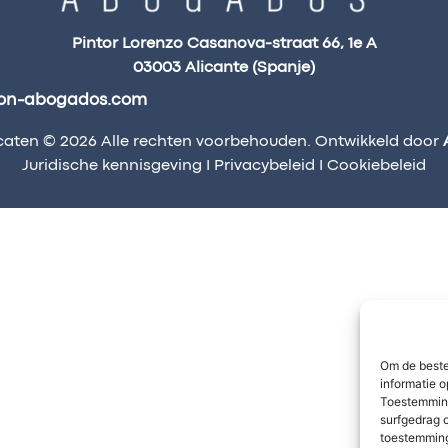
Pintor Lorenzo Casanova-straat 66, 1e A
03003 Alicante (Spanje)
on-abogados.com
aten © 2026 Alle rechten voorbehouden. Ontwikkeld door
Juridische kennisgeving
I
Privacybeleid
I
Cookiebeleid
Om de beste
informatie o
Toestemming
surfgedrag o
toestemming