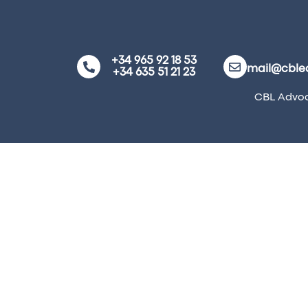
+34 965 92 18 53
mail@cble
+34 635 51 21 23
CBL Advoc