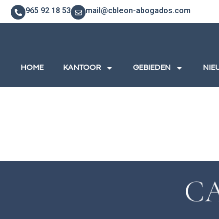
965 92 18 53
mail@cbleon-abogados.com
HOME
KANTOOR
GEBIEDEN
NIE