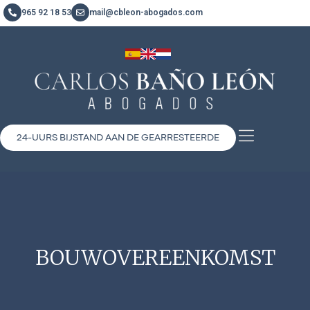
965 92 18 53
mail@cbleon-abogados.com
24-UURS BIJSTAND AAN DE GEARRESTEERDE
BOUWOVEREENKOMST