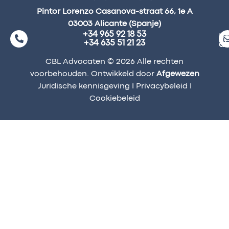
Pintor Lorenzo Casanova-straat 66, 1e A
03003 Alicante (Spanje)
+34 965 92 18 53
ma
+34 635 51 21 23
a
CBL Advocaten © 2026 Alle rechten
voorbehouden. Ontwikkeld door
Afgewezen
Juridische kennisgeving
I
Privacybeleid
I
Cookiebeleid