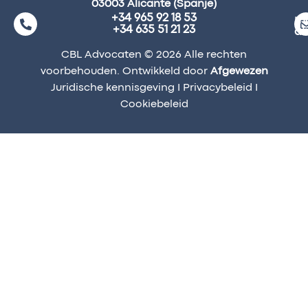
03003 Alicante (Spanje)
+34 965 92 18 53
ma
+34 635 51 21 23
a
CBL Advocaten © 2026 Alle rechten
voorbehouden. Ontwikkeld door
Afgewezen
Juridische kennisgeving
I
Privacybeleid
I
Cookiebeleid