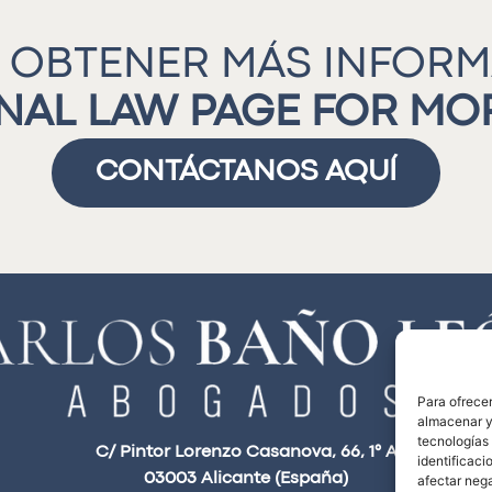
 OBTENER MÁS INFOR
INAL LAW PAGE FOR M
CONTÁCTANOS AQUÍ
Para ofrecer
almacenar y/
tecnologías
C/ Pintor Lorenzo Casanova, 66, 1° A
identificaci
03003 Alicante (España)
afectar nega