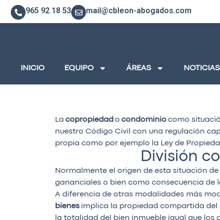
965 92 18 53
mail@cbleon-abogados.com
INICIO
EQUIPO
ÁREAS
NOTICIAS
La
copropiedad
o
condominio
como situació
nuestro Código Civil con una regulación capi
propia como por ejemplo la Ley de Propieda
División c
Normalmente el origen de esta situación de 
gananciales o bien como consecuencia de la
A diferencia de otras modalidades más mo
bienes
implica la propiedad compartida del d
la totalidad del bien inmueble igual que lo