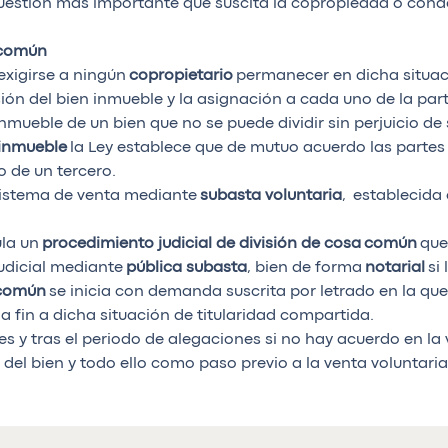
uestión más importante que suscita la copropiedad o condo
 común
exigirse a ningún
copropietario
permanecer en dicha situa
visión del bien inmueble y la asignación a cada uno de la p
 inmueble de un bien que no se puede dividir sin perjuicio de
n inmueble
la Ley establece que de mutuo acuerdo las partes
o de un tercero.
 sistema de venta mediante
subasta voluntaria
, establecida
ula un
procedimiento judicial de división de cosa
común
que 
judicial mediante
pública subasta
, bien de forma
notarial
si 
común
se inicia con demanda suscrita por letrado en la que 
a fin a dicha situación de titularidad compartida.
es y tras el periodo de alegaciones si no hay acuerdo en la
 del bien y todo ello como paso previo a la venta voluntaria